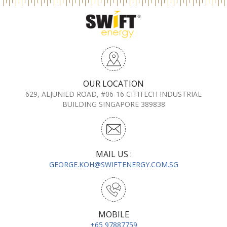
OUR LOCATION
629, ALJUNIED ROAD, #06-16 CITITECH INDUSTRIAL
BUILDING SINGAPORE 389838
MAIL US :
GEORGE.KOH@SWIFTENERGY.COM.SG
MOBILE
+65 97887759